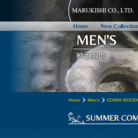
Home
New Collectio
MEN'S
HARRISONS
SMITH WOOLLENS
PORTER & HARDING
SCHOFIELD & SMITH
WILLIAM BLISS
HARRIS TWEED
VITALE BARBERIS CANONI
MAISON HELLARD
PARKOUR
CARNET
JAKOB SCHLAEPFER
OTHERS
ALBENI 1905
JOHNSTONS OF ELGIN
HILLBRUSH
SOUTHCOMBE
ABOUT WOOL
欧州の王侯貴族をはじめとする
ロンドンのゴールデンスクエ
英国紳士のカントリーライフ
1904年、ハダースフィール
1872年創業の名門ツイード
ざっくりとして肉厚で素朴な
クオリティとコストパフォー
「仏ノルマンディー産の高品
「アクティブ & コンフォー
卓越したデザイン力と企画力
スイスの歴史ある刺繍服地メ
その他の取り扱い服地ブラン
生地と芯地にこだわり、アル
1797年創業。ロイヤルワラ
英国生まれのブラシメーカー
"MADE IN ENGLAND"に
身近なウールのちょっとした
服地の代名詞的ブランドです
です。
す。
らの製法で熟練職人によって
する総合ミルです。
織」のマリアージュによる、
スウェア向けの高機能ファブ
するマーチャントです。
ーを融合させたものづくりが
ンでエレガントなタイの数々
ア服地・製品の名門ブランド
と洗練されたデザインで、ク
ァクトリー。
ています。
なります。
紳士服地
Home
Men's
EDWIN WOOD
DIGNITY
THE KNIGHT LIFE COLLECTION
SUMMER JACKETINGS
SUMMER COM