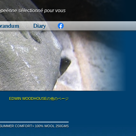
opeénne sélectionné pour vous
randum
Diary
RD
持つ、孤高のロンドンマーチャントとして
統的英国服地の数々は、紳士服の聖地サヴ
が愛した、カントリー服地の名門ブランド
た「英国フランネルの代名詞」です。
の高さで知られ、世界中の名門テーラー、
れる、色彩豊かなプレミアムコレクション
リックコレクション
な服地の数々で構成されるオリジナルコレ
ドです。
ティ豊かなファブリックを生産し、新製品
を併せもった同社の刺繍服地の数々は、女
リック」と「モダンでスタイリッシュなカ
の流れを汲む、英国発の「プレミアムなアパ
の聖地」ノーザンプトンを代表するシューメ
れているかが分かる、工場見学に出発しま
ています。
を得ています。
ンスの高さも魅力のひとつです。
ます。
ボウタイは、ロンドンのアトリエで創り上
EDWIN WOODHOUSEの他のページ
OMFORT
SUMMER COMFORT> 100% WOOL 250GMS