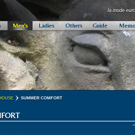
la mode eur
n
Men's
Ladies
Others
Guide
Memo
CO
H.LESSER & SONS
LEAR BROWNE & DUNSFO
W. BILL
FOX BROTHERS
EDWIN WOODHOUSE
ARISTON
STYLBIELLA
BRITANNIC COLLECTION
OTHERS
LUIGI BOGGIO CASERO
BISCHOFF
LA BOWTIQUE BOWTIES
EDLESTON
LOAKE
VIRTUAL TOUR
世界中のVIPから愛されてきた、最高級
アで創業された名門マーチャントです。
に欠かせない、強く暖かいツイードが有名
ドで創業された名門マニュファクチャラーで
ブランドが現代に甦りました。
風合いのハリスツイードは、現在も昔なが
マンスの高さで群を抜く、イタリアを代表
質リネン」と「伊エキスパートによる製
ト」をキーワードにした、新時代のビジネ
で高い評価を受けている、イタリアを代表
ーカー。伝統の技術と、最新のテクノロジ
ドです。
ティジャンのハンドワークで作られるモダ
ント（英国王室御用達証）を授かる、カシミ
「ヒルブラシ」。王室御用達のクオリティ
こだわり続ける、1847年創業の名門グローブフ
豆知識をお教えします。
品質へのあくなきこだわりを
しっかりとした打ち込みの伝
パブロ・ピカソやヒラリー卿
多くの著名人達に愛されてき
クオリティとファッション性
ナポリの陽光のもと生み出さ
「唯一無二」の革新的ファブ
毎シーズン、バラエティ豊か
その他の取り扱い服地ブラン
クレープ服地をはじめバラエ
高いデザイン性とクオリティ
「選び抜かれた高品質ファブ
1848年創業の老舗メーカー
創業1880年。「高級紳士靴
高級服地がどのように生産さ
。
織り上げられています。
ユニークなリネンコレクションが注目され
リックブランドです。
強みです。
。
です。
リーニングやメンテナンスがもっと快適に
知られています。
ィル・ロウでも高く評価され
です。
高級ブランドから大きな評価
が有名です。
クション。コストパフォーマ
の開発においても定評があり
性たちの永遠の憧れです。
ット」の融合による卓越した
レルブランド」です。
ーカーの一つです。
しょう！
げられています。
HOUSE
SUMMER COMFORT
VINTAGE TWIST
ORIGINAL AIR WOOL
THE SUMMER SUITINGS
HYDE PARK
SUMMER C
FORT
<