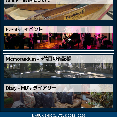
服地について
Guide
イベント
Events
3代目の雑記帳
Memorandum
MD’s ダイアリー
Diary
MARUKISHI CO., LTD. © 2012 - 2026