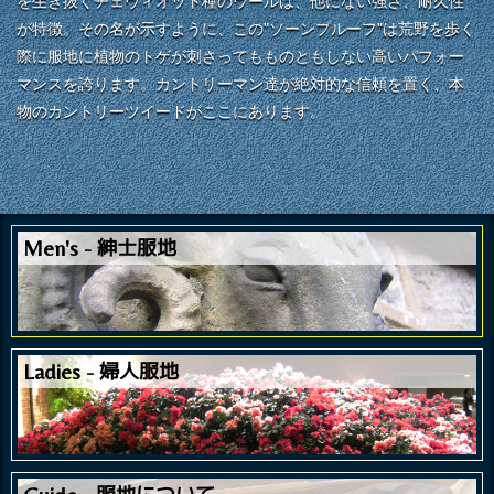
を生き抜くチェヴィオット種のウールは、他にない強さ、耐久性
が特徴。その名が示すように、この"ソーンプルーフ"は荒野を歩く
際に服地に植物のトゲが刺さってもものともしない高いパフォー
マンスを誇ります。カントリーマン達が絶対的な信頼を置く、本
物のカントリーツイードがここにあります。
紳士服地
Men's
婦人服地
Ladies