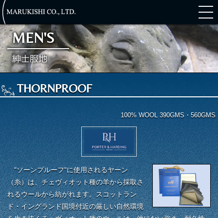
MEN'S
紳士服地
THORNPROOF
LONEDIN
HARTWIST
GLORIOUS TWELFTH
GLENROYAL
SOLWAY
THORNPROOF
100% WOOL 390GMS・560GMS
"ソーンプルーフ"に使用されるヤーン
（糸）は、チェヴィオット種の羊から採取さ
れるウールから紡がれます。スコットラン
ド・イングランド国境付近の厳しい自然環境